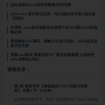
迈向高级的Java面试突围课|完结无密
2024 Java 高分面试宝典 一站式搞定技术面&项目面
【完结】
开课吧 -Java面试涨薪名企培养计划 002期|2022年|涨
薪必备
系统解析JDK源码，领略大牛设计思想，JAVA面试必
备完结无密
笑傲Java面试 深度剖析大厂面试高频真题 让你秒变
offer收割机(完结）
课程目录：
第1章 课程导学【课程提供1500+问题与答案
库】
试看
2 节 | 10分钟
互联网招聘寒冬下，当前一线互联网大厂Java工程师岗