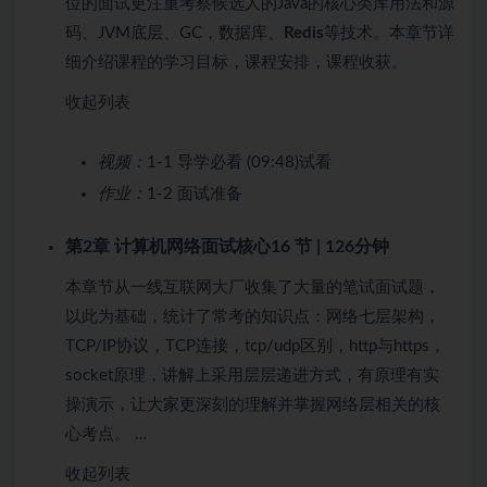
位的面试更注重考察候选人的Java的核心类库用法和源
码、JVM底层、GC，数据库、
Redis
等技术。本章节详
细介绍课程的学习目标，课程安排，课程收获。
收起列表
视频：
1-1 导学必看 (09:48)
试看
作业：
1-2 面试准备
第2章 计算机网络面试核心
16 节 | 126分钟
本章节从一线互联网大厂收集了大量的笔试面试题，
以此为基础，统计了常考的知识点：网络七层架构，
TCP/IP协议，TCP连接，tcp/udp区别，http与https，
socket原理，讲解上采用层层递进方式，有原理有实
操演示，让大家更深刻的理解并掌握网络层相关的核
心考点。 …
收起列表