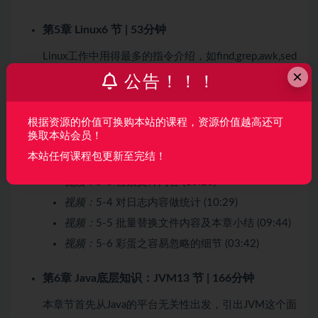
第5章 Linux
6 节 | 53分钟
Linux工作中用得最多的指令介绍，如find,grep,awk,sed
×
等
公告！！！
收起列表
根据资源的价值可换购本站的课程，资源价值越高还可
换取本站会员！
视频：
5-1 Linux的体系结构 (08:34)
本站任何课程包更新至完结！
视频：
5-2 查找特定文件 (06:13)
视频：
5-3 检索文件内容 (13:23)
视频：
5-4 对日志内容做统计 (10:29)
视频：
5-5 批量替换文件内容及本章小结 (09:44)
视频：
5-6 彩蛋之容易忽略的细节 (03:42)
第6章 Java底层知识：JVM
13 节 | 166分钟
本章节首先从Java的平台无关性出发，引出JVM这个面