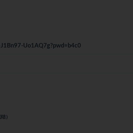
6df5J1Bn97-Uo1AQ7g?pwd=b4c0
完结）