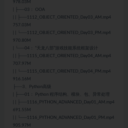
978.03M
| ├──03： OOA
| | ├──1112_OBJECT_ORIENTED_Day03_AM.mp4
757.03M
| | └──1112_OBJECT_ORIENTED_Day03_PM.mp4
970.80M
| └──04： “天龙八部”游戏技能系统框架设计
| | ├──1115_OBJECT_ORIENTED_Day04_AM.mp4
707.97M
| | └──1115_OBJECT_ORIENTED_Day04_PM.mp4
916.16M
├──3、Python高级
| ├──01： Python 程序结构、模块、包、异常处理
| | ├──1116_PYTHON_ADVANCED_Day01_AM.mp4
691.55M
| | └──1116_PYTHON_ADVANCED_Day01_PM.mp4
905.97M