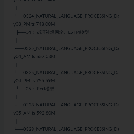
y03_AM.ts 585.74M
| |
└──0324_NATURAL_LANGUAGE_PROCESSING_Da
y03_PM.ts 748.08M
| ├──04： 循环神经网络、LSTM模型
| |
├──0325_NATURAL_LANGUAGE_PROCESSING_Da
y04_AM.ts 557.03M
| |
└──0325_NATURAL_LANGUAGE_PROCESSING_Da
y04_PM.ts 755.59M
| └──05： Bert模型
| |
├──0328_NATURAL_LANGUAGE_PROCESSING_Da
y05_AM.ts 592.80M
| |
└──0328_NATURAL_LANGUAGE_PROCESSING_Da