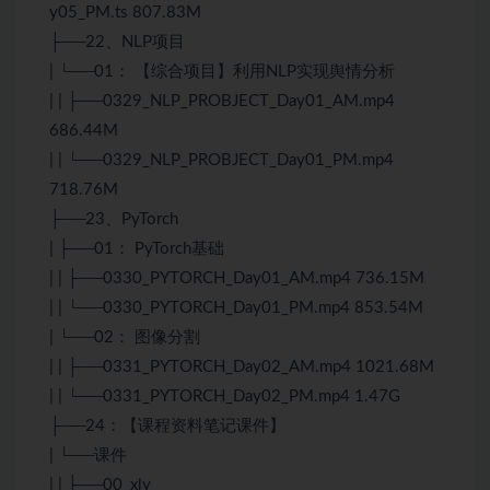
y05_PM.ts 807.83M
├──22、NLP项目
| └──01： 【综合项目】利用NLP实现舆情分析
| | ├──0329_NLP_PROBJECT_Day01_AM.mp4
686.44M
| | └──0329_NLP_PROBJECT_Day01_PM.mp4
718.76M
├──23、
PyTorch
| ├──01：
PyTorch
基础
| | ├──0330_PYTORCH_Day01_AM.mp4 736.15M
| | └──0330_PYTORCH_Day01_PM.mp4 853.54M
| └──02： 图像分割
| | ├──0331_PYTORCH_Day02_AM.mp4 1021.68M
| | └──0331_PYTORCH_Day02_PM.mp4 1.47G
├──24：【课程资料笔记课件】
| └──课件
| | ├──00_xly