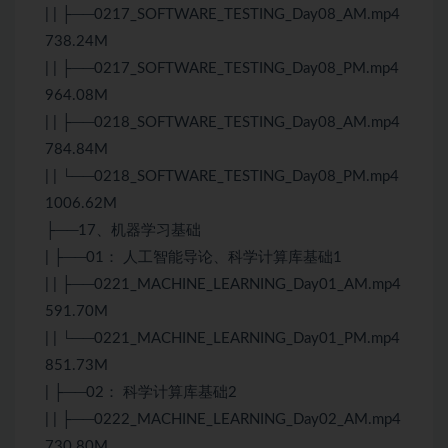
| | ├──0217_SOFTWARE_TESTING_Day08_AM.mp4
738.24M
| | ├──0217_SOFTWARE_TESTING_Day08_PM.mp4
964.08M
| | ├──0218_SOFTWARE_TESTING_Day08_AM.mp4
784.84M
| | └──0218_SOFTWARE_TESTING_Day08_PM.mp4
1006.62M
├──17、机器学习基础
| ├──01： 人工智能导论、科学计算库基础1
| | ├──0221_MACHINE_LEARNING_Day01_AM.mp4
591.70M
| | └──0221_MACHINE_LEARNING_Day01_PM.mp4
851.73M
| ├──02： 科学计算库基础2
| | ├──0222_MACHINE_LEARNING_Day02_AM.mp4
730.80M