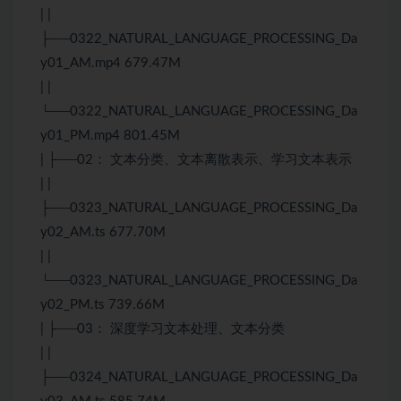
| |
├──0322_NATURAL_LANGUAGE_PROCESSING_Da
y01_AM.mp4 679.47M
| |
└──0322_NATURAL_LANGUAGE_PROCESSING_Da
y01_PM.mp4 801.45M
| ├──02： 文本分类、文本离散表示、学习文本表示
| |
├──0323_NATURAL_LANGUAGE_PROCESSING_Da
y02_AM.ts 677.70M
| |
└──0323_NATURAL_LANGUAGE_PROCESSING_Da
y02_PM.ts 739.66M
| ├──03： 深度学习文本处理、文本分类
| |
├──0324_NATURAL_LANGUAGE_PROCESSING_Da