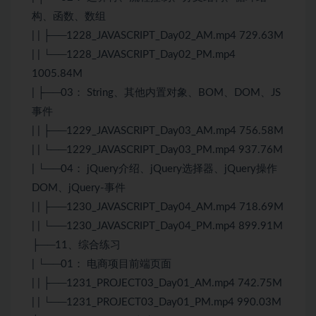
构、函数、数组
| | ├──1228_JAVASCRIPT_Day02_AM.mp4 729.63M
| | └──1228_JAVASCRIPT_Day02_PM.mp4
1005.84M
| ├──03： String、其他内置对象、BOM、DOM、JS
事件
| | ├──1229_JAVASCRIPT_Day03_AM.mp4 756.58M
| | └──1229_JAVASCRIPT_Day03_PM.mp4 937.76M
| └──04：
jQuery
介绍、
jQuery
选择器、
jQuery
操作
DOM、jQuery-事件
| | ├──1230_JAVASCRIPT_Day04_AM.mp4 718.69M
| | └──1230_JAVASCRIPT_Day04_PM.mp4 899.91M
├──11、综合练习
| └──01： 电商项目前端页面
| | ├──1231_PROJECT03_Day01_AM.mp4 742.75M
| | └──1231_PROJECT03_Day01_PM.mp4 990.03M