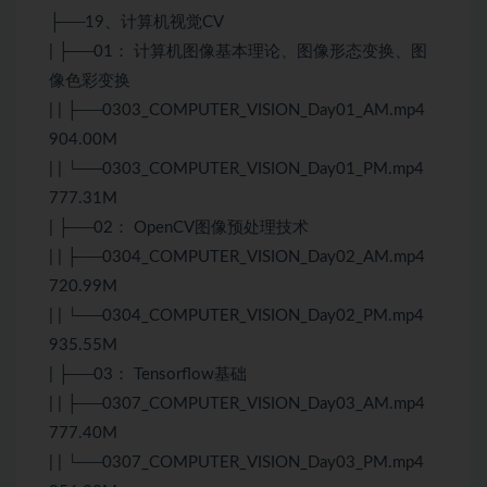
├──19、计算机视觉CV
| ├──01： 计算机图像基本理论、图像形态变换、图
像色彩变换
| | ├──0303_COMPUTER_VISION_Day01_AM.mp4
904.00M
| | └──0303_COMPUTER_VISION_Day01_PM.mp4
777.31M
| ├──02： OpenCV图像预处理技术
| | ├──0304_COMPUTER_VISION_Day02_AM.mp4
720.99M
| | └──0304_COMPUTER_VISION_Day02_PM.mp4
935.55M
| ├──03： Tensorflow基础
| | ├──0307_COMPUTER_VISION_Day03_AM.mp4
777.40M
| | └──0307_COMPUTER_VISION_Day03_PM.mp4