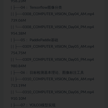
956.23M
| ├──04： Tensorflow图像分类
| | ├──0308_COMPUTER_VISION_Day04_AM.mp4
739.06M
| | └──0308_COMPUTER_VISION_Day04_PM.mp4
954.38M
| ├──05： PaddlePaddle基础
| | ├──0309_COMPUTER_VISION_Day05_AM.mp4
754.75M
| | └──0309_COMPUTER_VISION_Day05_PM.mp4
980.84M
| ├──06： 目标检测基本理论、图像标注工具
| | ├──0310_COMPUTER_VISION_Day06_AM.mp4
713.19M
| | └──0310_COMPUTER_VISION_Day06_PM.mp4
910.10M
| ├──07： YOLO3模型实现