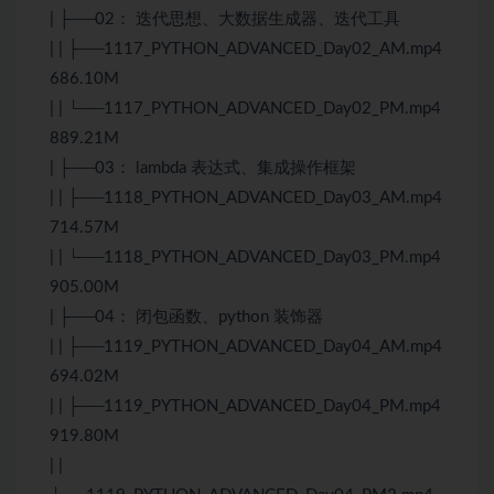
| ├──02： 迭代思想、
大数据
生成器、迭代工具
| | ├──1117_PYTHON_ADVANCED_Day02_AM.mp4
686.10M
| | └──1117_PYTHON_ADVANCED_Day02_PM.mp4
889.21M
| ├──03： lambda 表达式、集成操作框架
| | ├──1118_PYTHON_ADVANCED_Day03_AM.mp4
714.57M
| | └──1118_PYTHON_ADVANCED_Day03_PM.mp4
905.00M
| ├──04： 闭包函数、python 装饰器
| | ├──1119_PYTHON_ADVANCED_Day04_AM.mp4
694.02M
| | ├──1119_PYTHON_ADVANCED_Day04_PM.mp4
919.80M
| |