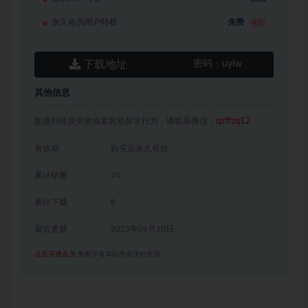
永久会员用户特权：
免费
推荐
下载地址
密码：
uyiw
其他信息
如遇到链接失效或者其他异常行为，请联系微信：
qzffzq12
有效期
购买后永久有效
累计销量
74
累计下载
8
最近更新
2025年09月20日
点击开通会员
免费享有本站所有课程资源