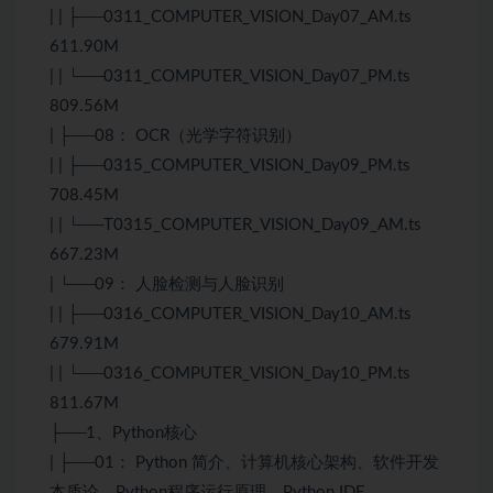
| | ├──0311_COMPUTER_VISION_Day07_AM.ts
611.90M
| | └──0311_COMPUTER_VISION_Day07_PM.ts
809.56M
| ├──08： OCR（光学字符识别）
| | ├──0315_COMPUTER_VISION_Day09_PM.ts
708.45M
| | └──T0315_COMPUTER_VISION_Day09_AM.ts
667.23M
| └──09： 人脸检测与人脸识别
| | ├──0316_COMPUTER_VISION_Day10_AM.ts
679.91M
| | └──0316_COMPUTER_VISION_Day10_PM.ts
811.67M
├──1、
Python
核心
| ├──01：
Python
简介、计算机核心架构、软件开发
本质论、Python程序运行原理、Python IDE