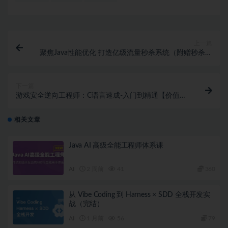
上一篇
聚焦Java性能优化 打造亿级流量秒杀系统（附赠秒杀项
目）
下一篇
游戏安全逆向工程师：C语言速成-入门到精通【价值
1980元】
相关文章
Java AI 高级全能工程师体系课
AI
2 周前
41
360
从 Vibe Coding 到 Harness × SDD 全栈开发实
战（完结）
AI
1 月前
56
79