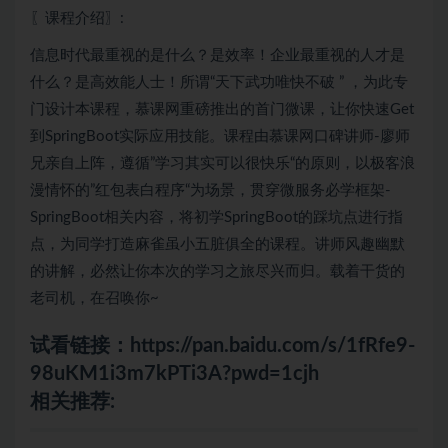
〖课程介绍〗:
信息时代最重视的是什么？是效率！企业最重视的人才是
什么？是高效能人士！所谓“天下武功唯快不破 ” ，为此专
门设计本课程，慕课网重磅推出的首门微课，让你快速Get
到SpringBoot实际应用技能。课程由慕课网口碑讲师-廖师
兄亲自上阵，遵循”学习其实可以很快乐“的原则，以极客浪
漫情怀的”红包表白程序“为场景，贯穿微服务必学框架-
SpringBoot相关内容，将初学SpringBoot的踩坑点进行指
点，为同学打造麻雀虽小五脏俱全的课程。讲师风趣幽默
的讲解，必然让你本次的学习之旅尽兴而归。载着干货的
老司机，在召唤你~
试看链接：
https://pan.baidu.com/s/1fRfe9-
98uKM1i3m7kPTi3A?pwd=1cjh
相关推荐: