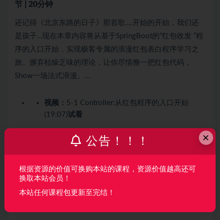
节 | 20分钟
还记得《北京东路的日子》那首歌….开始的开始，我们还
是孩子…现在本章内容将从基于SpringBoot的“红包收发 ”程
序的入口开始，实现极客专属的浪漫红包表白程序学习之
旅。摒弃枯燥乏味的理论，让你尽情撸一把红包代码，
Show一场法式浪漫。…
视频：
5-1 Controller:从红包程序的入口开始
(19:07)
试看
×
第6章 【收获人生”红颜”知己】
2 节 | 27分钟
公告！！！
收获“女神”总是需要套路的，正所谓“自古深情留不住，总
是套路得人心”
根据资源的价值可换购本站的课程，资源价值越高还可
换取本站会员！
本站任何课程包更新至完结！
视频：
6-1 关于红包收发之操作数据库(上) (10:01)
视频：
6-2 关于红包收发之操作数据库(下) (16:50)