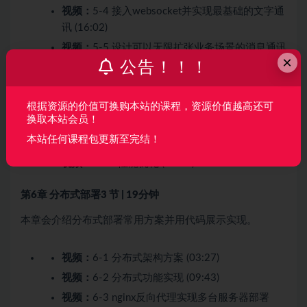
视频：
5-4 接入websocket并实现最基础的文字通
讯 (16:02)
视频：
5-5 设计可以无限扩张业务场景的消息通讯
×
结构 (05:13)
公告！！！
视频：
5-6 实现发送文字、表情包 (09:40)
视频：
5-7 实现图片、拍照并发送 (15:41)
根据资源的价值可换购本站的课程，资源价值越高还可
换取本站会员！
视频：
5-8 实现语音和视频支持 (04:32)
本站任何课程包更新至完结！
视频：
5-9 实现群聊 (07:36)
视频：
5-10 性能优化 (08:50)
第6章 分布式部署
3 节 | 19分钟
本章会介绍分布式部署常用方案并用代码展示实现。
视频：
6-1 分布式架构方案 (03:27)
视频：
6-2 分布式功能实现 (09:43)
视频：
6-3 nginx反向代理实现多台服务器部署