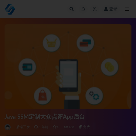
登录
全部
Java SSM定制大众点评App后台
后端开发
3 年前
0
188
免费