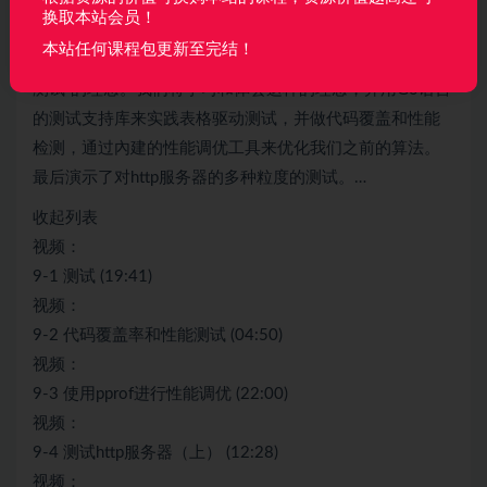
8-5 服务器统一出错处理2 (16:04)
换取本站会员！
第9章 测试与性能调优7 节 | 85分钟
本站任何课程包更新至完结！
Go语言的测试不同于其他如junit，Go语言采用“表格驱动
测试”的理念。我们将学习和体会这样的理念，并用Go语言
的测试支持库来实践表格驱动测试，并做代码覆盖和性能
检测，通过內建的性能调优工具来优化我们之前的算法。
最后演示了对http服务器的多种粒度的测试。…
收起列表
视频：
9-1 测试 (19:41)
视频：
9-2 代码覆盖率和性能测试 (04:50)
视频：
9-3 使用pprof进行性能调优 (22:00)
视频：
9-4 测试http服务器（上） (12:28)
视频：