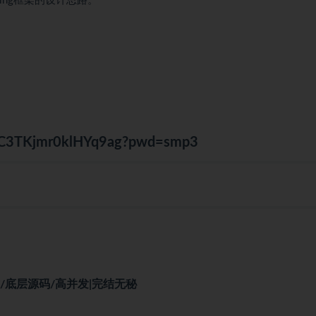
ing框架的设计思路。
69C3TKjmr0klHYq9ag?pwd=smp3
式/底层源码/高并发|完结无秘