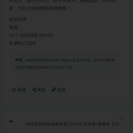
的地方，愿小伙伴们：所学皆有用，扬帆起航，升职加
薪，为自己的锦绣前程做铺垫！
收起列表
视频：
11-1 总结回顾 (04:42)
本课程已完结
声明：
本站所有资料均来源于网络以及用户发布，如对资源有争
议请联系微信客服我们可以安排下架！
收藏
海报
链接
上一篇
JAVA互联网架构师专题/分布式/高并发/微服务【2020
最新第三期】