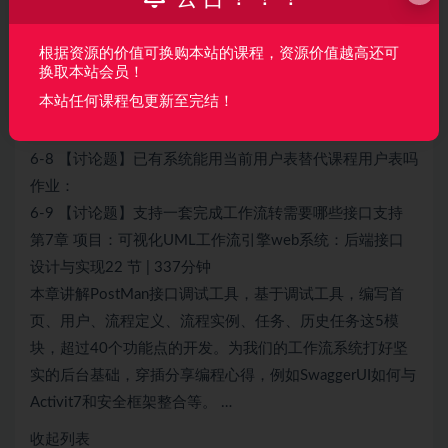
视频：
6-6 任务接口设计 (05:37)
根据资源的价值可换购本站的课程，资源价值越高还可
换取本站会员！
视频：
本站任何课程包更新至完结！
6-7 历史数据接口设计 (05:49)
作业：
6-8 【讨论题】已有系统能用当前用户表替代课程用户表吗
作业：
6-9 【讨论题】支持一套完成工作流转需要哪些接口支持
第7章 项目：可视化UML工作流引擎web系统：后端接口
设计与实现22 节 | 337分钟
本章讲解PostMan接口调试工具，基于调试工具，编写首
页、用户、流程定义、流程实例、任务、历史任务这5模
块，超过40个功能点的开发。为我们的工作流系统打好坚
实的后台基础，穿插分享编程心得，例如SwaggerUI如何与
Activit7和安全框架整合等。 …
收起列表