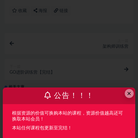
收藏
海报
链接
上一篇
架构师训练营
下一篇
GO进阶训练营【完结】
相关文章
×
公告！！！
Java AI 高级全能工程师体系课
根据资源的价值可换购本站的课程，资源价值越高还可
AI
2 周前
41
360
换取本站会员！
本站任何课程包更新至完结！
从 Vibe Coding 到 Harness × SDD 全栈开发实
战（完结）