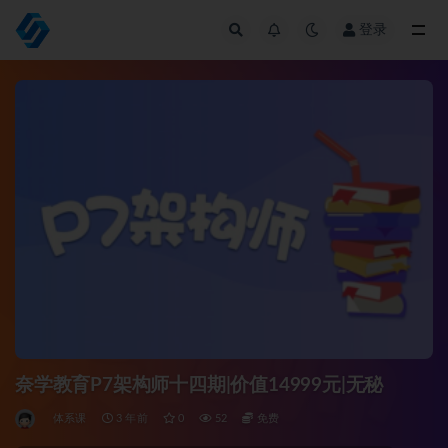
登录
全部
奈学教育P7架构师十四期|价值14999元|无秘
体系课
3 年前
0
52
免费