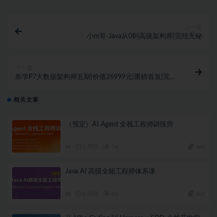
上一篇
小m哥-Java从0到高级架构师|完结无秘
下一篇
奈学P7大数据架构师五期|价值26999元|重磅首发|完结
无秘
相关文章
（预定）AI Agent 全栈工程师训练营
AI
1 周前
34
380
Java AI 高级全能工程师体系课
AI
2 周前
41
360