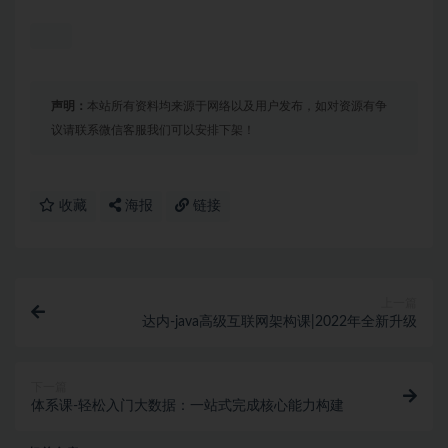
声明：
本站所有资料均来源于网络以及用户发布，如对资源有争
议请联系微信客服我们可以安排下架！
收藏
海报
链接
上一篇
达内-java高级互联网架构课|2022年全新升级
下一篇
体系课-轻松入门大数据：一站式完成核心能力构建