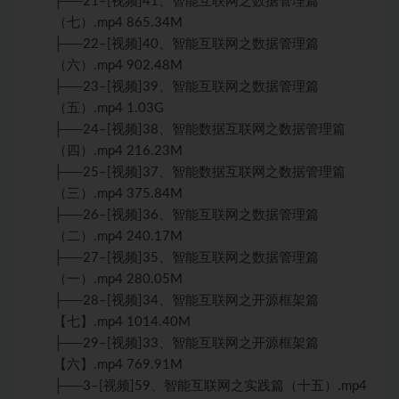
├──21–[视频]41、智能互联网之数据管理篇
（七）.mp4 865.34M
├──22–[视频]40、智能互联网之数据管理篇
（六）.mp4 902.48M
├──23–[视频]39、智能互联网之数据管理篇
（五）.mp4 1.03G
├──24–[视频]38、智能数据互联网之数据管理篇
（四）.mp4 216.23M
├──25–[视频]37、智能数据互联网之数据管理篇
（三）.mp4 375.84M
├──26–[视频]36、智能互联网之数据管理篇
（二）.mp4 240.17M
├──27–[视频]35、智能互联网之数据管理篇
（一）.mp4 280.05M
├──28–[视频]34、智能互联网之开源框架篇
【七】.mp4 1014.40M
├──29–[视频]33、智能互联网之开源框架篇
【六】.mp4 769.91M
├──3–[视频]59、智能互联网之实践篇（十五）.mp4