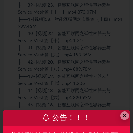
├──39–[视频]23、智能互联网之弹性容器云与
Service Mesh篇【十一】.mp4 873.07M
├──4–[视频]58、智能互联网之实践篇（十四）.mp4
999.45M
├──40–[视频]22、智能互联网之弹性容器云与
Service Mesh篇【十】.mp4 1.21G
├──41–[视频]21、智能互联网之弹性容器云与
Service Mesh篇【九】.mp4 153.36M
├──42–[视频]20、智能互联网之弹性容器云与
Service Mesh篇【八】.mp4 889.78M
├──43–[视频]19、智能互联网之弹性容器云与
Service Mesh篇【七】.mp4 1.20G
├──44–[视频]18、智能互联网之弹性容器云与
Service Mesh篇【六】.mp4 820.93M
├──45–[视频]16、智能互联网之弹性容器云与
Service Mesh篇【五】.mp4 549.99M
×
公告！！！
├──46–[视频]15、智能互联网之弹性容器云与
Service Mesh篇【四】.mp4 1.10G