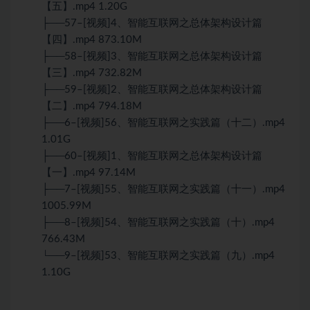
【五】.mp4 1.20G
├──57–[视频]4、智能互联网之总体架构设计篇
【四】.mp4 873.10M
├──58–[视频]3、智能互联网之总体架构设计篇
【三】.mp4 732.82M
├──59–[视频]2、智能互联网之总体架构设计篇
【二】.mp4 794.18M
├──6–[视频]56、智能互联网之实践篇（十二）.mp4
1.01G
├──60–[视频]1、智能互联网之总体架构设计篇
【一】.mp4 97.14M
├──7–[视频]55、智能互联网之实践篇（十一）.mp4
1005.99M
├──8–[视频]54、智能互联网之实践篇（十）.mp4
766.43M
└──9–[视频]53、智能互联网之实践篇（九）.mp4
1.10G