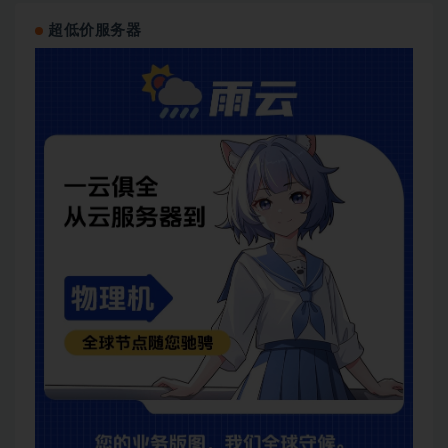
超低价服务器