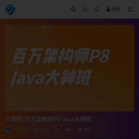
登录
全部
开课吧-百万架构师P8-Java大神班
后端开发
3 年前
0
69
免费