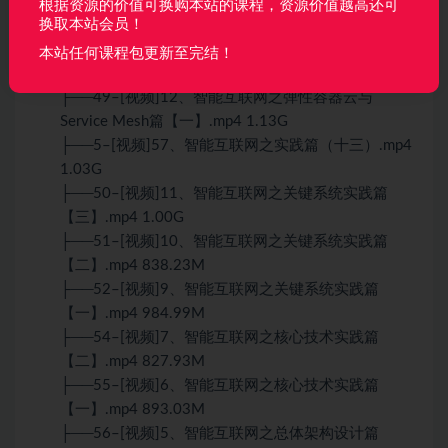
├──47–[视频]14、智能互联网之弹性容器云与
根据资源的价值可换购本站的课程，资源价值越高还可
换取本站会员！
Service Mesh篇【三】.mp4 1.03G
├──48–[视频]13、智能互联网之弹性容器云与
本站任何课程包更新至完结！
Service Mesh篇【二】.mp4 1.31G
├──49–[视频]12、智能互联网之弹性容器云与
Service Mesh篇【一】.mp4 1.13G
├──5–[视频]57、智能互联网之实践篇（十三）.mp4
1.03G
├──50–[视频]11、智能互联网之关键系统实践篇
【三】.mp4 1.00G
├──51–[视频]10、智能互联网之关键系统实践篇
【二】.mp4 838.23M
├──52–[视频]9、智能互联网之关键系统实践篇
【一】.mp4 984.99M
├──54–[视频]7、智能互联网之核心技术实践篇
【二】.mp4 827.93M
├──55–[视频]6、智能互联网之核心技术实践篇
【一】.mp4 893.03M
├──56–[视频]5、智能互联网之总体架构设计篇