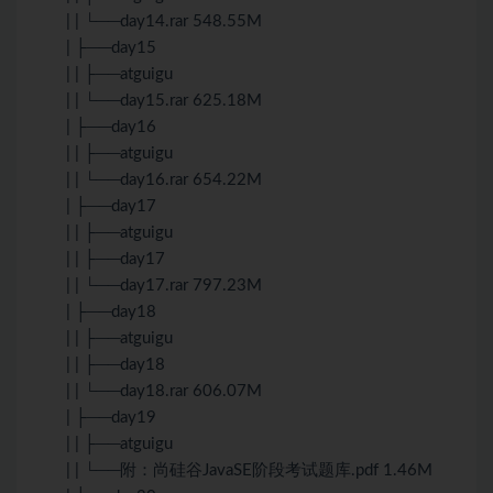
| | └──day14.rar 548.55M
| ├──day15
| | ├──atguigu
| | └──day15.rar 625.18M
| ├──day16
| | ├──atguigu
| | └──day16.rar 654.22M
| ├──day17
| | ├──atguigu
| | ├──day17
| | └──day17.rar 797.23M
| ├──day18
| | ├──atguigu
| | ├──day18
| | └──day18.rar 606.07M
| ├──day19
| | ├──atguigu
| | └──附：尚硅谷JavaSE阶段考试题库.pdf 1.46M