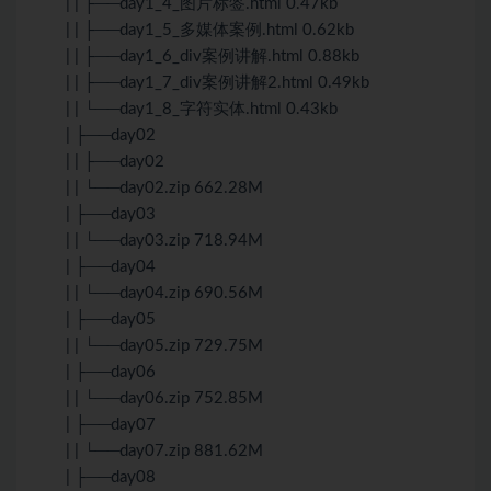
| | ├──day1_4_图片标签.html 0.47kb
| | ├──day1_5_多媒体案例.html 0.62kb
| | ├──day1_6_div案例讲解.html 0.88kb
| | ├──day1_7_div案例讲解2.html 0.49kb
| | └──day1_8_字符实体.html 0.43kb
| ├──day02
| | ├──day02
| | └──day02.zip 662.28M
| ├──day03
| | └──day03.zip 718.94M
| ├──day04
| | └──day04.zip 690.56M
| ├──day05
| | └──day05.zip 729.75M
| ├──day06
| | └──day06.zip 752.85M
| ├──day07
| | └──day07.zip 881.62M
| ├──day08