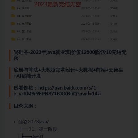
尚硅谷-2023年
java
就业班|价值12800|阶段10完结无
密
底层与算法+
大数据
架构设计+大数据+前端+云原生
+AI赋能开发
试看链接：
https://pan.baidu.com/s/1-
e_vrKM9r9EPN871BXXBuQ?pwd=14zi
目录大纲：
硅谷2023java/
├──01、第一阶段
| ├──day01