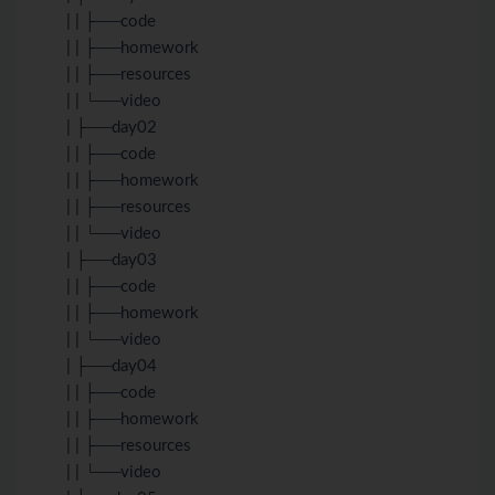
| | ├──code
| | ├──homework
| | ├──resources
| | └──video
| ├──day02
| | ├──code
| | ├──homework
| | ├──resources
| | └──video
| ├──day03
| | ├──code
| | ├──homework
| | └──video
| ├──day04
| | ├──code
| | ├──homework
| | ├──resources
| | └──video