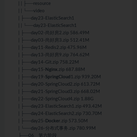
| | ├──resource
| | └──video
| ├──day23-ElasticSearch1
| | └──day23-ElasticSearch1
| ├──day02-尚好房2.zip 586.49M
| ├──day03-尚好房3.zip 512.41M
| ├──day11-Redis2.zip 475.96M
| ├──day13-尚好房9.zip 764.62M
| ├──day14-Git.zip 758.22M
| ├──day15-
Nginx
.zip 687.88M
| ├──day19-
SpringCloud
1.zip 939.20M
| ├──day20-SpringCloud2.zip 613.72M
| ├──day21-SpringCloud3.zip 668.02M
| ├──day22-SpringCloud4.zip 1.88G
| ├──day23-ElasticSearch1.zip 493.42M
| ├──day24-ElasticSearch2.zip 730.70M
| ├──day25-
Docker
.zip 573.50M
| └──day26-分布式事务.zip 780.99M
├──06、第六阶段