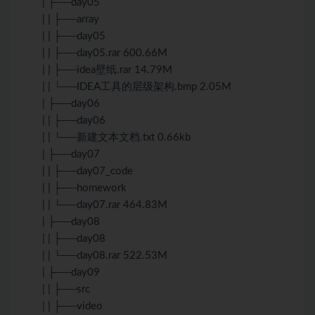
| ├──day05
| | ├──array
| | ├──day05
| | ├──day05.rar 600.66M
| | ├──idea壁纸.rar 14.79M
| | └──IDEA工具的层级架构.bmp 2.05M
| ├──day06
| | ├──day06
| | └──新建文本文档.txt 0.66kb
| ├──day07
| | ├──day07_code
| | ├──homework
| | └──day07.rar 464.83M
| ├──day08
| | ├──day08
| | └──day08.rar 522.53M
| ├──day09
| | ├──src
| | ├──video