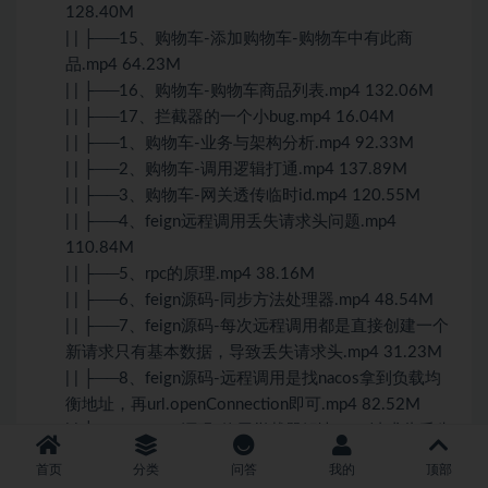
128.40M
| | ├──15、购物车-添加购物车-购物车中有此商
品.mp4 64.23M
| | ├──16、购物车-购物车商品列表.mp4 132.06M
| | ├──17、拦截器的一个小bug.mp4 16.04M
| | ├──1、购物车-业务与架构分析.mp4 92.33M
| | ├──2、购物车-调用逻辑打通.mp4 137.89M
| | ├──3、购物车-网关透传临时id.mp4 120.55M
| | ├──4、feign远程调用丢失请求头问题.mp4
110.84M
| | ├──5、rpc的原理.mp4 38.16M
| | ├──6、feign源码-同步方法处理器.mp4 48.54M
| | ├──7、feign源码-每次远程调用都是直接创建一个
新请求只有基本数据，导致丢失请求头.mp4 31.23M
| | ├──8、feign源码-远程调用是找nacos拿到负载均
衡地址，再url.openConnection即可.mp4 82.52M
| | ├──9、feign源码-使用拦截器解决feign请求头丢失
问题.mp4 84.65M
首页
分类
问答
我的
顶部
| | └──gmall-parent-master.zip 9.72M