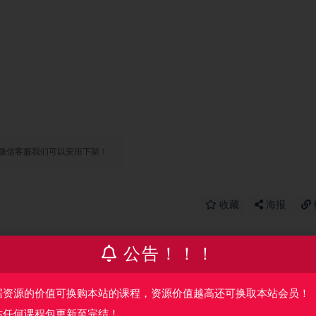
微信客服我们可以安排下架！
收藏
海报
公告！！！
篇
下一篇
结）
UI图标设计基础课 | 完结
据资源的价值可换购本站的课程，资源价值越高还可换取本站会员！
站任何课程包更新至完结！