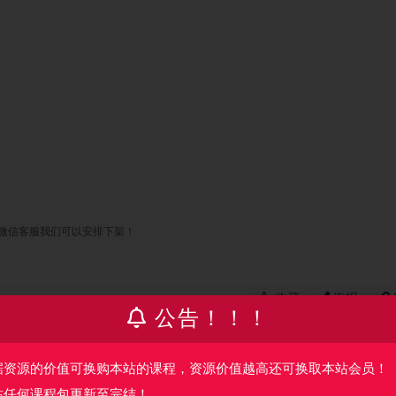
微信客服我们可以安排下架！
收藏
海报
公告！！！
据资源的价值可换购本站的课程，资源价值越高还可换取本站会员！
篇
下一篇
站任何课程包更新至完结！
完结
Adobe Camera Raw：照片无损后期利器 | 完结