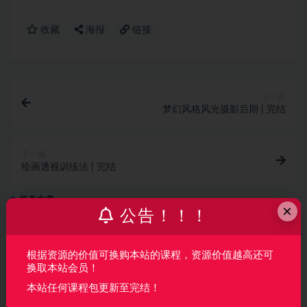
收藏
海报
链接
上一篇
梦幻风格风光摄影后期 | 完结
下一篇
绘画透视训练法 | 完结
相关文章
×
公告！！！
AI产品经理特训营（完结）
根据资源的价值可换购本站的课程，资源价值越高还可
AI
2 月前
121
160
换取本站会员！
本站任何课程包更新至完结！
覆盖车载投屏、多媒体、智能语音等核心功能