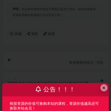
声明：
本站所有资料均来源于网络以及用户发布，如对资源有争
议请联系微信客服我们可以安排下架！
收藏
海报
链接
上一篇
绘画透视训练法 | 完结
下一篇
网易微专业-UI设计师全链路培养计划11期|2022年|重
×
磅首发|完结
公告！！！
相关文章
根据资源的价值可换购本站的课程，资源价值越高还可
AI产品经理特训营（完结）
换取本站会员！