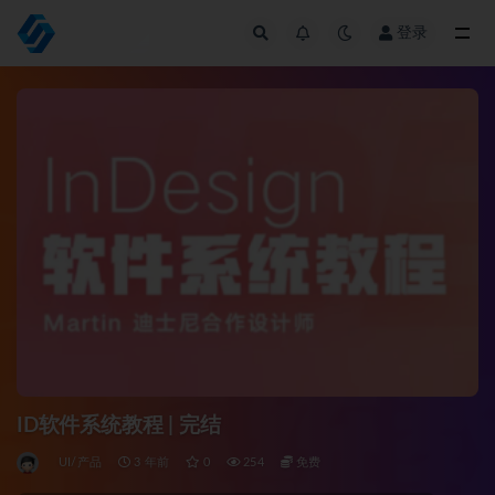
登录
全部
ID软件系统教程 | 完结
UI/产品
3 年前
0
254
免费