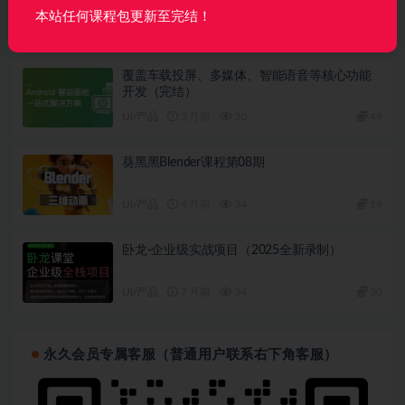
本站任何课程包更新至完结！
AI
2 月前
122
160
覆盖车载投屏、多媒体、智能语音等核心功能
开发（完结）
UI/产品
3 月前
30
49
葵黑黑Blender课程第08期
UI/产品
4 月前
34
19
卧龙-企业级实战项目（2025全新录制）
UI/产品
7 月前
34
30
永久会员专属客服（普通用户联系右下角客服）