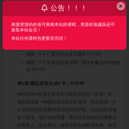
×
视频：
5-3 迷宫题目和图的遍历 (14:06)
公告！！！
视频：
5-4 深度优先递归走迷宫 (15:32)
视频：
5-5 迷宫题目与回溯法 (09:56)
根据资源的价值可换购本站的课程，资源价值越高还可
换取本站会员！
视频：
5-6 非递归深度优先走迷宫 (12:43)
本站任何课程包更新至完结！
视频：
5-7 非递归深度优先走迷宫求解终极路径
(11:38)
视频：
5-8 广度优先走迷宫题目 (11:08)
视频：
5-9 深度优先遍历和广度优先遍历的内涵接
洽 (09:15)
第6章 随机迷宫生成
9 节 | 99分钟
RPG游戏中的迷宫都是若何随机天生的？在这一章，
我们将摸索一种随机迷宫的天生算法，而且完成一个
从无到得到完备酷炫迷宫的动画历程。经由过程进修
这个算法，我们也将贯通，若何在深切明白经典算法
的根本上，改良算法，建造本性化的数据布局，来完