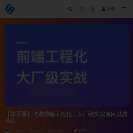
登录
全部
【体系课】吃透前端工程化，大厂级实战项目以战
带练
体系课
3 年前
0
237
免费