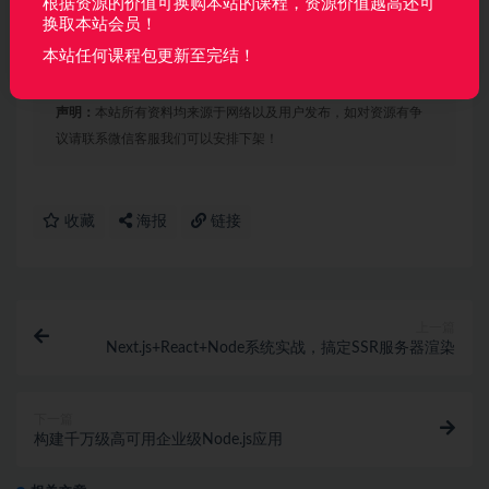
根据资源的价值可换购本站的课程，资源价值越高还可
频+素材+课件+源码！
换取本站会员！
2. 本站所有课程格式MP4格式无密 可以通过网盘在线学习
本站任何课程包更新至完结！
也可下载到本地，方便快捷！
声明：
本站所有资料均来源于网络以及用户发布，如对资源有争
议请联系微信客服我们可以安排下架！
收藏
海报
链接
上一篇
Next.js+React+Node系统实战，搞定SSR服务器渲染
下一篇
构建千万级高可用企业级Node.js应用