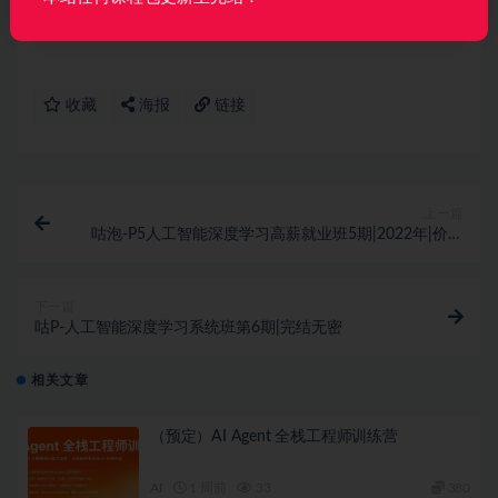
议请联系微信客服我们可以安排下架！
收藏
海报
链接
上一篇
咕泡-P5人工智能深度学习高薪就业班5期|2022年|价值
16800元|完结无秘
下一篇
咕P-人工智能深度学习系统班第6期|完结无密
相关文章
（预定）AI Agent 全栈工程师训练营
AI
1 周前
33
380