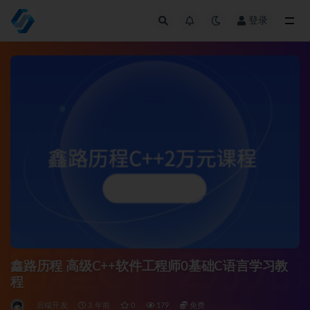
登录
全部
鑫路历程 高级C++软件工程师0基础C语言学习教
程
后端开发
3 年前
0
179
免费