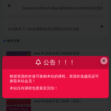
上一篇
Selenium3+Pytest+Allure落地Python Web自动化测试
下一篇
达内教育-C++职业课程|价值22800元|完结无秘
相关文章
Java AI 高级全能工程师体系课
×
公告！！！
AI
2 周前
40
360
根据资源的价值可换购本站的课程，资源价值越高还可
从 Vibe Coding 到 Harness × SDD 全栈开发实
换取本站会员！
战（完结）
本站任何课程包更新至完结！
AI
1 月前
56
79
Java+AI全栈开发工程师（完结）