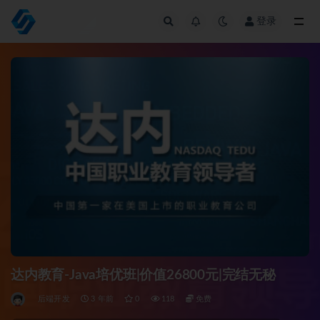
登录
全部
达内教育-Java培优班|价值26800元|完结无秘
后端开发
3 年前
0
118
免费