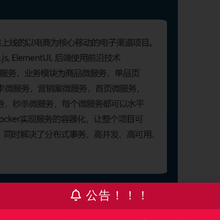
公告！！！
rpeXv9W7hEyI-KuG9Iw?pwd=9d9y