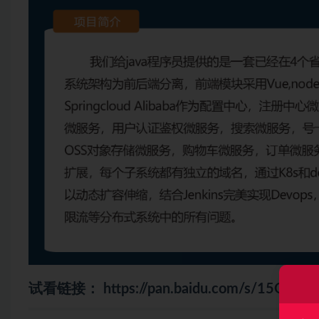
试看链接：
https://pan.baidu.com/s/15OV