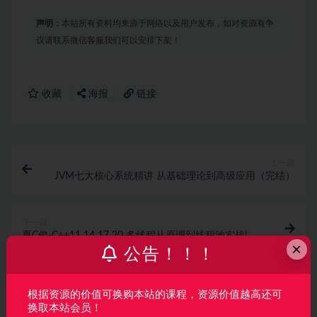
声明：
本站所有资料均来源于网络以及用户发布，如对资源有争
议请联系微信客服我们可以安排下架！
收藏
海报
链接
上一篇
JVM七大核心系统精讲 从基础理论到高级应用（完结）
下一篇
夏C俊-C++11 14 17 20 多线程从原理到线程池实战|完
×
结无秘
公告！！！
相关文章
根据资源的价值可换购本站的课程，资源价值越高还可
Java AI 高级全能工程师体系课
换取本站会员！