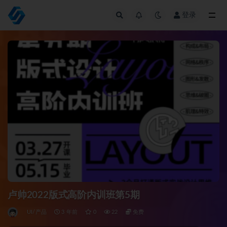
登录
全部
卢帅2022版式高阶内训班第5期
UI/产品
3 年前
0
22
免费