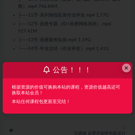
斯）.mp4 746.84M
├──11节-系列海报延展作业评改.mp4 1.77G
├──12节-画册专题（ID+画册网格系统）.mp4
927.41M
├──13节-画册案例实操.mp4 1.19G
└──14节-毕业总结（作业评改）.mp4 1.41G
×
公告！！！
声明：
本站所有资料均来源于网络以及用户发布，如对资源有争
议请联系微信客服我们可以安排下架！
根据资源的价值可换购本站的课程，资源价值越高还可
换取本站会员！
收藏
海报
链接
本站任何课程包更新至完结！
上一篇
王炳南 从零开始学包装设计