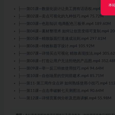
本
├──第01课—数据化设计让美工拥有话语权.mp4 398.98
├──第02课—卖点可视化的九种技巧.mp4 75.72M
├──第03课—色彩知识 电商配色三板斧.mp4 189.60M
├──第04课—素材整理术 如何让创意变得可复制.mp4 200
├──第05课—精致版面打造速成法则.mp4 297.81M
├──第06课—特效标题字设计.mp4 105.92M
├──第07课—详情买点可视化 精致表现技法.mp4 305.6
├──第08课—打造让用户无法拒绝的产品图.mp4 352.48
├──第09课—举一反三特效使用技巧.mp4 94.64M
├──第10课—自创场景的空间搭建术.mp4 85.71M
├──第11-第三周作业点评 如何熟练使用小技巧.mp4 112
├──第11课—点击率破解七天测图法.mp4 90.64M
└──第12课—详情页案例分析及思路讲解.mp4 55.98M