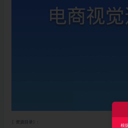
〖资源目录〗:
根