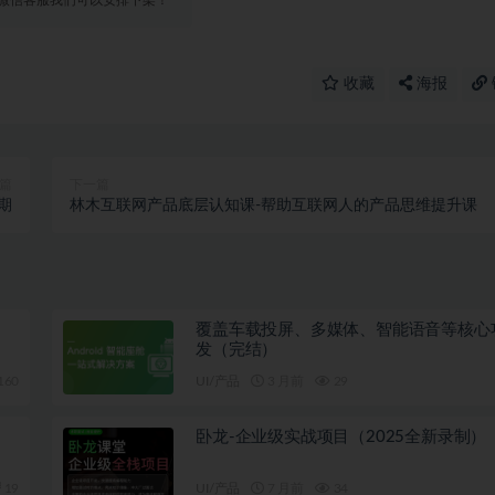
微信客服我们可以安排下架！
收藏
海报
篇
下一篇
期
林木互联网产品底层认知课-帮助互联网人的产品思维提升课
覆盖车载投屏、多媒体、智能语音等核心
发（完结）
160
UI/产品
3 月前
29
卧龙-企业级实战项目（2025全新录制）
19
UI/产品
7 月前
34