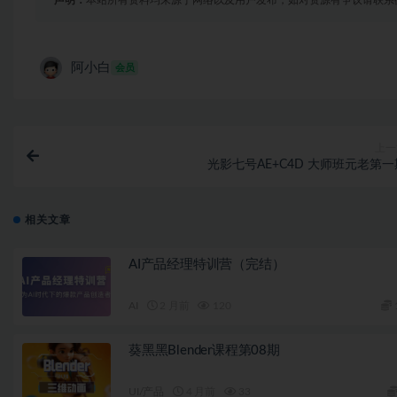
声明：
本站所有资料均来源于网络以及用户发布，如对资源有争议请联系
阿小白
会员
上一
光影七号AE+C4D 大师班元老第一
相关文章
AI产品经理特训营（完结）
AI
2 月前
120
葵黑黑Blender课程第08期
UI/产品
4 月前
33