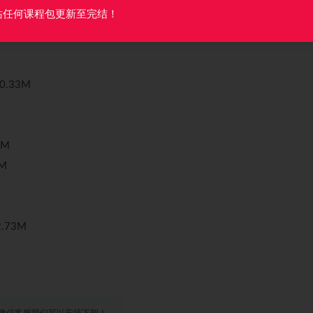
站任何课程包更新至完结！
M
.33M
2M
M
.73M