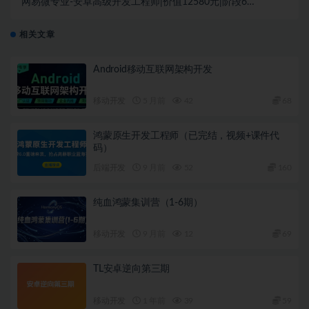
网易微专业-安卓高级开发工程师|价值12580元|阶段6
完结无秘
相关文章
Android移动互联网架构开发
移动开发
5 月前
42
68
鸿蒙原生开发工程师（已完结，视频+课件代
码）
后端开发
9 月前
52
160
纯血鸿蒙集训营（1-6期）
移动开发
9 月前
12
69
TL安卓逆向第三期
移动开发
1 年前
39
59