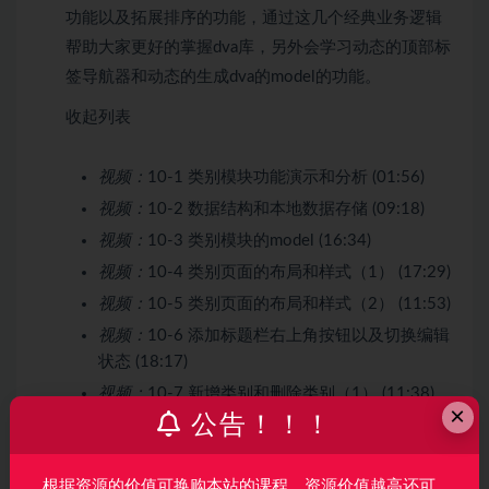
功能以及拓展排序的功能，通过这几个经典业务逻辑
帮助大家更好的掌握dva库，另外会学习动态的顶部标
签导航器和动态的生成dva的model的功能。
收起列表
视频：
10-1 类别模块功能演示和分析 (01:56)
视频：
10-2 数据结构和本地数据存储 (09:18)
视频：
10-3 类别模块的model (16:34)
视频：
10-4 类别页面的布局和样式（1） (17:29)
视频：
10-5 类别页面的布局和样式（2） (11:53)
视频：
10-6 添加标题栏右上角按钮以及切换编辑
状态 (18:17)
视频：
10-7 新增类别和删除类别（1） (11:38)
×
公告！！！
视频：
10-8 新增类别和删除类别（2） (10:21)
视频：
10-9 类别的拖拽功能 (11:22)
根据资源的价值可换购本站的课程，资源价值越高还可
视频：
10-10 动态生成标签导航器和model（1）