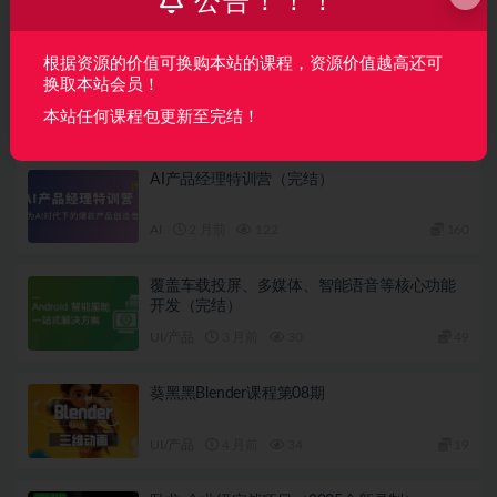
公告！！！
下一篇
根据资源的价值可换购本站的课程，资源价值越高还可
周旭波2022素描头像视频课程
换取本站会员！
本站任何课程包更新至完结！
相关文章
AI产品经理特训营（完结）
AI
2 月前
122
160
覆盖车载投屏、多媒体、智能语音等核心功能
开发（完结）
UI/产品
3 月前
30
49
葵黑黑Blender课程第08期
UI/产品
4 月前
34
19