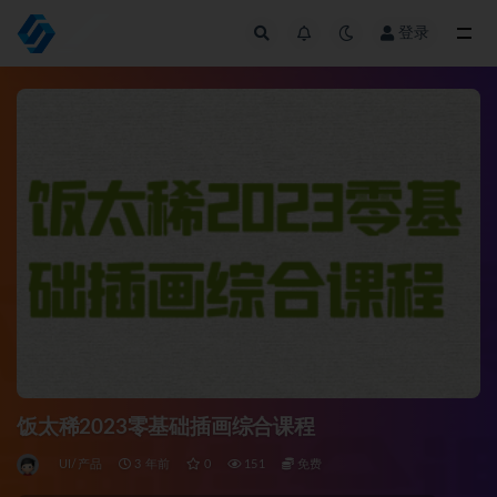
登录
全部
饭太稀2023零基础插画综合课程
UI/产品
3 年前
0
151
免费