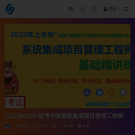
登录
全部
江山.202205.软考中级系统集成项目管理工程师
软考考证
3 年前
0
138
免费