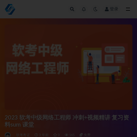
登录
全部
2023 软考中级网络工程师 冲刺+视频精讲 复习资
料sum 课堂
软考考证
3 年前
0
165
免费