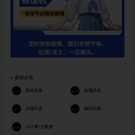
课程分类
移动开发
前端开发
后端开发
测试运维
云计算/大数据