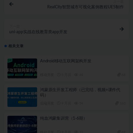
上一篇
RealCity智慧城市可视化案例教程UE5制作
下一篇
uni-app实战在线教育类app开发
相关文章
Android移动互联网架构开发
移动开发
5 月前
44
68
鸿蒙原生开发工程师（已完结，视频+课件代
码）
后端开发
9 月前
54
160
纯血鸿蒙集训营（1-6期）
移动开发
9 月前
12
69