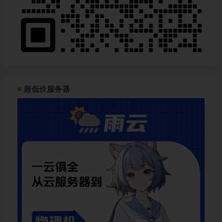
超低价服务器