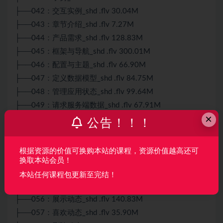
├──042：交互实例_shd .flv 30.04M
├──043：章节介绍_shd .flv 7.27M
├──044：产品需求_shd .flv 128.83M
├──045：框架与导航_shd .flv 300.01M
├──046：配置与主题_shd .flv 66.90M
├──047：定义数据模型_shd .flv 84.75M
├──048：管理应用状态_shd .flv 99.64M
├──049：请求服务端数据_shd .flv 67.91M
×
├──050：启动应用_shd .flv 64.61M
公告！！！
├──051：注册_登录_退出_shd .flv 388.54M
├──052：管理个人资料_shd .flv 408.75M
根据资源的价值可换购本站的课程，资源价值越高还可
├──053：展示图片_shd .flv 29.97M
换取本站会员！
├──054：播放视频_shd .flv 80.20M
本站任何课程包更新至完结！
├──055：发布动态_shd .flv 142.72M
├──056：展示动态_shd .flv 140.83M
├──057：喜欢动态_shd .flv 35.90M