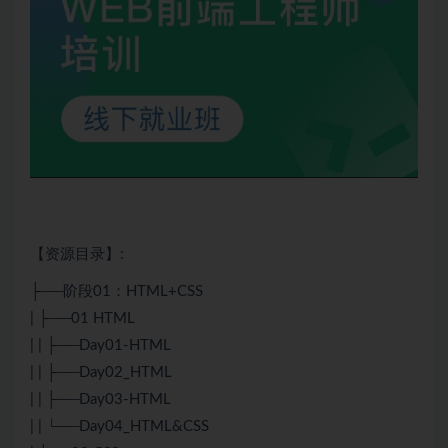
【资源目录】:
├──阶段01：
HTML
+
CSS
| ├──01
HTML
| | ├──Day01-
HTML
| | ├──Day02_HTML
| | ├──Day03-HTML
| | └──Day04_HTML&
CSS