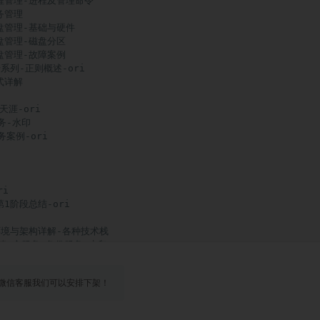
进程管理-进程及管理命令

务管理

磁盘管理-基础与硬件

磁盘管理-磁盘分区

磁盘管理-故障案例

系列-正则概述-ori

式详解

天涯-ori

务-水印

案例-ori

i

1阶段总结-ori

构环境与架构详解-各种技术栈

-第1个服务-备份服务-水印

构-第1个服务-项目与第2个服务概述-

-第2个服务-存储服务-

微信客服我们可以安排下架！
-第3个服务-实时同步服务-

-第4个服务-远程连接服务

构-第5个服务-密钥认证与自动化管理
