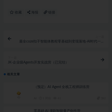
收藏
海报
链接
上一篇
最全coze扣子智能体教程零基础到变现落地-AI时代一站
搞定
下一篇
JK-企业级Agents开发实战营（已完结）
相关文章
（预定）AI Agent 全栈工程师训练营
AI
1 周前
41
380
零基础 AI 漫剧智能量产创作营