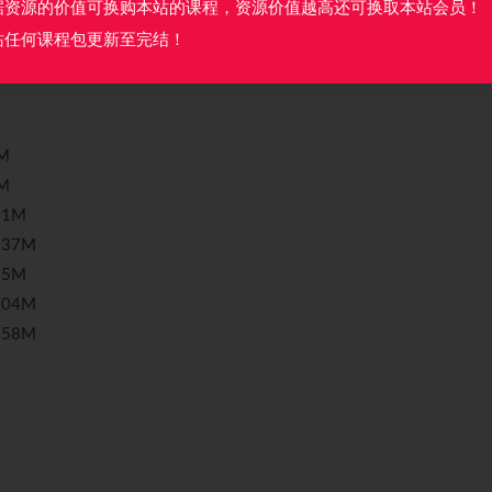
据资源的价值可换购本站的课程，资源价值越高还可换取本站会员！
M
站任何课程包更新至完结！
M
M
21M
.37M
55M
.04M
.58M