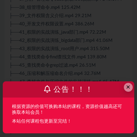
├──38_组管理命令.mp4 125.42M
├──39_文件权限含义介绍.mp4 29.21M
├──40_开发文件权限设置.mp4 386.26M
├──41_权限的实战演练_java部门.mp4 72.22M
├──42_权限的实战演练_bigdata部门.mp4 41.06M
├──43_权限的实战演练_root用户.mp4 315.50M
├──44_查找类命令find查找文件.mp4 139.80M
├──45_查找类命令grep过滤.mp4 26.51M
├──46_压缩和解压缩命名介绍.mp4 32.76M
├──47_查找文件与压缩文件的实战演练.mp4 45.47M
×
公告！！！
├──48_磁盘分区类命令_查看磁盘使用情况.mp4 17.20M
├──49_磁盘分区类命令_ISO文件挂载.mp4 34.47M
├──50_进程线程类查看关闭命令.mp4 296.36M
根据资源的价值可换购本站的课程，资源价值越高还可
换取本站会员！
├──51_定时任务设置介绍.mp4 239.92M
本站任何课程包更新至完结！
├──52_JAVA开发扩展_RPM安装包介绍.mp4 46.62M
├──53_JAVA开发扩展_YUM在线安装管理软件包.mp4