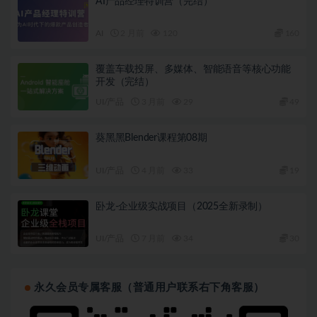
AI产品经理特训营（完结）
AI
2 月前
120
160
覆盖车载投屏、多媒体、智能语音等核心功能
开发（完结）
UI/产品
3 月前
29
49
葵黑黑Blender课程第08期
UI/产品
4 月前
33
19
卧龙-企业级实战项目（2025全新录制）
UI/产品
7 月前
34
30
永久会员专属客服（普通用户联系右下角客服）