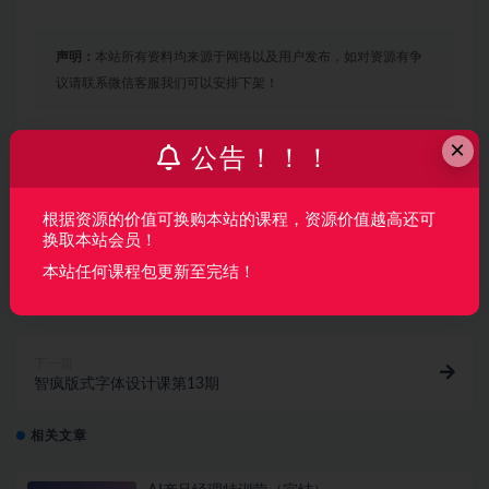
声明：
本站所有资料均来源于网络以及用户发布，如对资源有争
议请联系微信客服我们可以安排下架！
×
公告！！！
收藏
海报
链接
根据资源的价值可换购本站的课程，资源价值越高还可
换取本站会员！
本站任何课程包更新至完结！
上一篇
厉害了！用手机拍出高逼格的照片
下一篇
智疯版式字体设计课第13期
相关文章