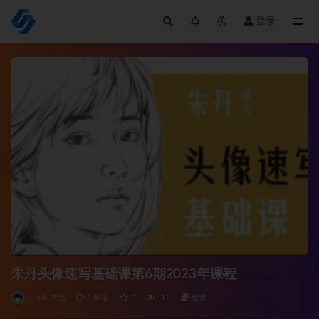
登录
全部
朱丹头像速写基础课第6期2023年课程
UI/产品
2 年前
0
112
免费