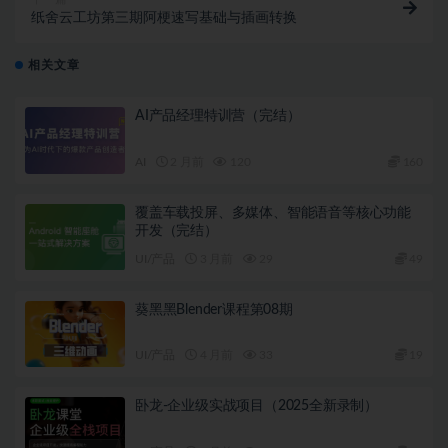
纸舍云工坊第三期阿梗速写基础与插画转换
相关文章
AI产品经理特训营（完结）
AI
2 月前
120
160
覆盖车载投屏、多媒体、智能语音等核心功能
开发（完结）
UI/产品
3 月前
29
49
葵黑黑Blender课程第08期
UI/产品
4 月前
33
19
卧龙-企业级实战项目（2025全新录制）