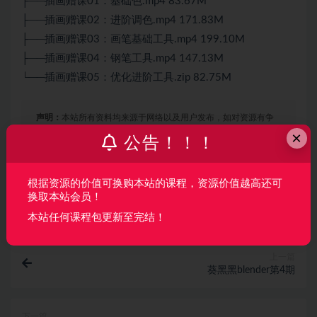
├──插画赠课01：基础色.mp4 83.67M
├──插画赠课02：进阶调色.mp4 171.83M
├──插画赠课03：画笔基础工具.mp4 199.10M
├──插画赠课04：钢笔工具.mp4 147.13M
└──插画赠课05：优化进阶工具.zip 82.75M
声明：
本站所有资料均来源于网络以及用户发布，如对资源有争
×
议请联系微信客服我们可以安排下架！
公告！！！
根据资源的价值可换购本站的课程，资源价值越高还可
收藏
海报
链接
换取本站会员！
本站任何课程包更新至完结！
上一篇
葵黑黑blender第4期
下一篇