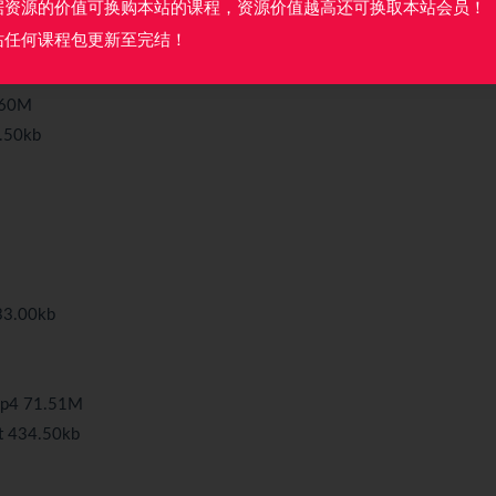
据资源的价值可换购本站的课程，资源价值越高还可换取本站会员！
站任何课程包更新至完结！
60M
50kb
3.00kb
 71.51M
34.50kb