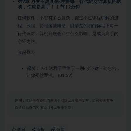
第9章 万变不离其宗-理解每一行代码对计算机的影
响，你就是高手！
1 节 | 2分钟
任何软件，不管有多么复杂，都逃不过课程讲解的进
程、线程、协程这些概念，能清楚的明白你写下每一
行代码对计算机到底会产生什么影响，是成为高手的
必经之路。
收起列表
视频：
9-1 送君千里终于一别-收下这三句忠告，
让你受益匪浅。 (01:59)
声明：
本站所有资料均来源于网络以及用户发布，如对资源有争
议请联系微信客服我们可以安排下架！
收藏
海报
链接