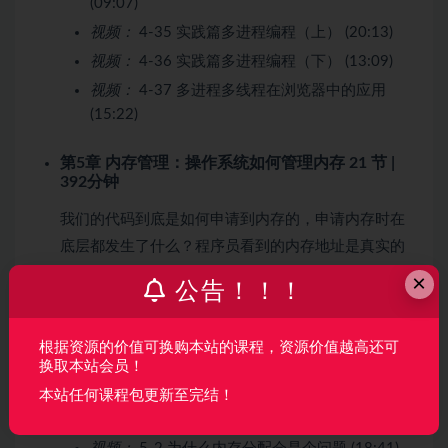
(09:07)
视频：
4-35 实践篇多进程编程（上） (20:13)
视频：
4-36 实践篇多进程编程（下） (13:09)
视频：
4-37 多进程多线程在浏览器中的应用
(15:22)
第5章 内存管理：操作系统如何管理内存
21 节 |
392分钟
我们的代码到底是如何申请到内存的，申请内存时在
底层都发生了什么？程序员看到的内存地址是真实的
吗？ 为什么程序员可以申请到比物理内存还要大的内
×
公告！！！
存块？虚拟内存到底是怎么一回事？本章为你揭晓答
案。
根据资源的价值可换购本站的课程，资源价值越高还可
收起列表
换取本站会员！
本站任何课程包更新至完结！
视频：
5-1 黑客帝国与内存背后的真相 (17:32)