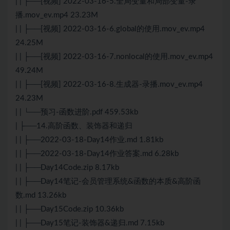
| | ├──[视频] 2022-03-16-5.全局变量和局部变量-录
播.mov_ev.mp4 23.23M
| | ├──[视频] 2022-03-16-6.global的使用.mov_ev.mp4
24.25M
| | ├──[视频] 2022-03-16-7.nonlocal的使用.mov_ev.mp4
49.24M
| | ├──[视频] 2022-03-16-8.生成器-录播.mov_ev.mp4
24.23M
| | └──预习-函数进阶.pdf 459.53kb
| ├──14.高阶函数、装饰器和递归
| | ├──2022-03-18-Day14作业.md 1.81kb
| | ├──2022-03-18-Day14作业答案.md 6.28kb
| | ├──Day14Code.zip 8.17kb
| | ├──Day14笔记-会员管理系统&函数的本质&高阶函
数.md 13.26kb
| | ├──Day15Code.zip 10.36kb
| | ├──Day15笔记-装饰器&递归.md 7.15kb