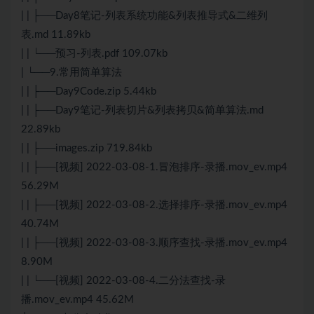
| | ├──Day8笔记-列表系统功能&列表推导式&二维列
表.md 11.89kb
| | └──预习-列表.pdf 109.07kb
| └──9.常用简单算法
| | ├──Day9Code.zip 5.44kb
| | ├──Day9笔记-列表切片&列表拷贝&简单算法.md
22.89kb
| | ├──images.zip 719.84kb
| | ├──[视频] 2022-03-08-1.冒泡排序-录播.mov_ev.mp4
56.29M
| | ├──[视频] 2022-03-08-2.选择排序-录播.mov_ev.mp4
40.74M
| | ├──[视频] 2022-03-08-3.顺序查找-录播.mov_ev.mp4
8.90M
| | └──[视频] 2022-03-08-4.二分法查找-录
播.mov_ev.mp4 45.62M