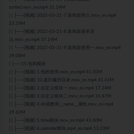
sorted.mov_ev.mp4 31.14M
| | ├──[视频] 2022-03-21-7.装饰器简介.mov_ev.mp4
23.19M
| | ├──[视频] 2022-03-21-8.装饰器基本语
法.mov_ev.mp4 37.14M
| | └──[视频] 2022-03-21-9.装饰器使用一.mov_ev.mp4
39.08M
| ├──15.包和模块
| | ├──[视频] 1.包的使用.mov_ev.mp4 41.50M
| | ├──[视频] 10.递归遍历目录.mov_ev.mp4 41.41M
| | ├──[视频] 2.自定义模块一.mov_ev.mp4 17.24M
| | ├──[视频] 3.自定义模块二.mov_ev.mp4 16.87M
| | ├──[视频] 4.dir函数和__name__属性.mov_ev.mp4
29.62M
| | ├──[视频] 5.time模块.mov_ev.mp4 43.60M
| | ├──[视频] 6.calendar模块.mp4_ev.mp4 13.23M