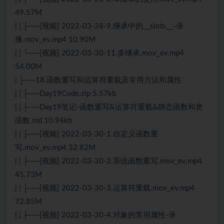
49.57M
| | ├──[视频] 2022-03-28-9.继承中的__slots__-录
播.mov_ev.mp4 10.90M
| | └──[视频] 2022-03-30-11.多继承.mov_ev.mp4
54.00M
| ├──18.函数重写和运算符重载及常用方法和属性
| | ├──Day19Code.zip 5.57kb
| | ├──Day19笔记-函数重写&运算符重载&静态函数和类
函数.md 10.94kb
| | ├──[视频] 2022-03-30-1.自定义函数重
写.mov_ev.mp4 32.82M
| | ├──[视频] 2022-03-30-2.系统函数重写.mov_ev.mp4
45.73M
| | ├──[视频] 2022-03-30-3.运算符重载.mov_ev.mp4
72.85M
| | ├──[视频] 2022-03-30-4.对象的常用属性-录