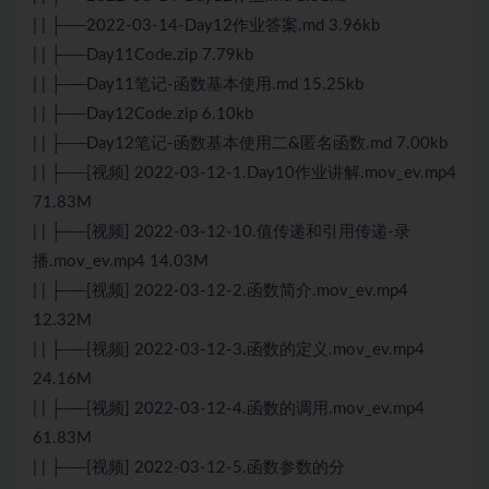
| | ├──2022-03-14-Day12作业答案.md 3.96kb
| | ├──Day11Code.zip 7.79kb
| | ├──Day11笔记-函数基本使用.md 15.25kb
| | ├──Day12Code.zip 6.10kb
| | ├──Day12笔记-函数基本使用二&匿名函数.md 7.00kb
| | ├──[视频] 2022-03-12-1.Day10作业讲解.mov_ev.mp4
71.83M
| | ├──[视频] 2022-03-12-10.值传递和引用传递-录
播.mov_ev.mp4 14.03M
| | ├──[视频] 2022-03-12-2.函数简介.mov_ev.mp4
12.32M
| | ├──[视频] 2022-03-12-3.函数的定义.mov_ev.mp4
24.16M
| | ├──[视频] 2022-03-12-4.函数的调用.mov_ev.mp4
61.83M
| | ├──[视频] 2022-03-12-5.函数参数的分