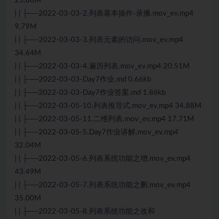
25.86M
| | ├──2022-03-03-2.列表基本操作-录播.mov_ev.mp4
9.79M
| | ├──2022-03-03-3.列表元素的访问.mov_ev.mp4
34.64M
| | ├──2022-03-03-4.遍历列表.mov_ev.mp4 20.51M
| | ├──2022-03-03-Day7作业.md 0.66kb
| | ├──2022-03-03-Day7作业答案.md 1.86kb
| | ├──2022-03-05-10.列表推导式.mov_ev.mp4 34.88M
| | ├──2022-03-05-11.二维列表.mov_ev.mp4 17.71M
| | ├──2022-03-05-5.Day7作业讲解.mov_ev.mp4
32.04M
| | ├──2022-03-05-6.列表系统功能之增.mov_ev.mp4
43.49M
| | ├──2022-03-05-7.列表系统功能之删.mov_ev.mp4
35.00M
| | ├──2022-03-05-8.列表系统功能之改和