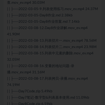
查.mov_ev.mp4 30.03M
| | ├──2022-03-05-9.列表使用练习.mov_ev.mp4 24.37M
| | ├──2022-03-05-Day8作业.md 2.38kb
| | ├──2022-03-05-Day8作业答案.md 7.14kb
| | ├──2022-03-08-12.Day8作业讲解.mov_ev.mp4
41.90M
| | ├──2022-03-08-13.列表切片一.mov_ev.mp4 78.56M
| | ├──2022-03-08-14.列表切片二.mov_ev.mp4 23.98M
| | ├──2022-03-08-15.列表中元素的删除.mov_ev.mp4
32.05M
| | ├──2022-03-08-16.变量的地址问题-录
播.mov_ev.mp4 31.16M
| | ├──2022-03-08-17.列表拷贝-录播.mov_ev.mp4
74.19M
| | ├──Day7Code.zip 5.49kb
| | ├──Day7笔记-数字型&列表基本使用.md 11.09kb
| | ├──Day8Code.zip 6.59kb