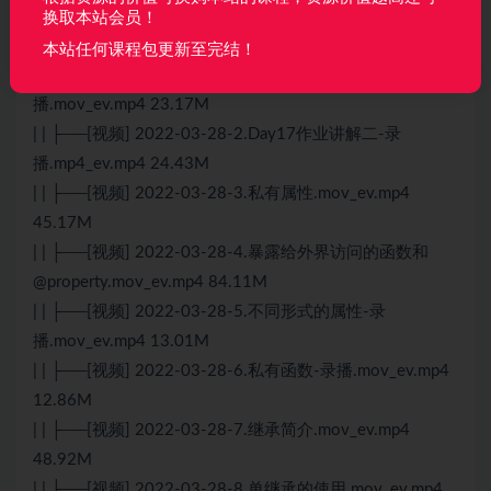
| | ├──[视频] 2022-03-28-1.Day17作业讲解一-录
换取本站会员！
播.mp4_ev.mp4 32.72M
本站任何课程包更新至完结！
| | ├──[视频] 2022-03-28-10.继承中的类属性-录
播.mov_ev.mp4 23.17M
| | ├──[视频] 2022-03-28-2.Day17作业讲解二-录
播.mp4_ev.mp4 24.43M
| | ├──[视频] 2022-03-28-3.私有属性.mov_ev.mp4
45.17M
| | ├──[视频] 2022-03-28-4.暴露给外界访问的函数和
@property.mov_ev.mp4 84.11M
| | ├──[视频] 2022-03-28-5.不同形式的属性-录
播.mov_ev.mp4 13.01M
| | ├──[视频] 2022-03-28-6.私有函数-录播.mov_ev.mp4
12.86M
| | ├──[视频] 2022-03-28-7.继承简介.mov_ev.mp4
48.92M
| | ├──[视频] 2022-03-28-8.单继承的使用.mov_ev.mp4