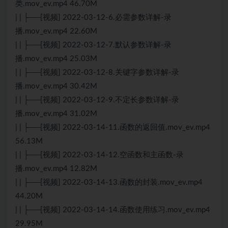
类.mov_ev.mp4 46.70M
| | ├──[视频] 2022-03-12-6.必需参数详解-录
播.mov_ev.mp4 22.60M
| | ├──[视频] 2022-03-12-7.默认参数详解-录
播.mov_ev.mp4 25.03M
| | ├──[视频] 2022-03-12-8.关键字参数详解-录
播.mov_ev.mp4 30.42M
| | ├──[视频] 2022-03-12-9.不定长参数详解-录
播.mov_ev.mp4 31.02M
| | ├──[视频] 2022-03-14-11.函数的返回值.mov_ev.mp4
56.13M
| | ├──[视频] 2022-03-14-12.空函数和主函数-录
播.mov_ev.mp4 12.82M
| | ├──[视频] 2022-03-14-13.函数的封装.mov_ev.mp4
44.20M
| | ├──[视频] 2022-03-14-14.函数使用练习.mov_ev.mp4
29.95M