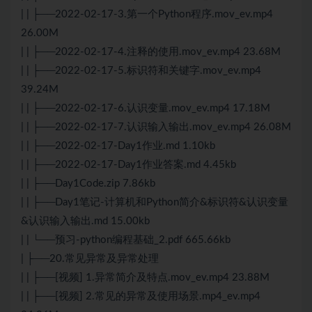
| | ├──2022-02-17-3.第一个
Python
程序.mov_ev.mp4
26.00M
| | ├──2022-02-17-4.注释的使用.mov_ev.mp4 23.68M
| | ├──2022-02-17-5.标识符和关键字.mov_ev.mp4
39.24M
| | ├──2022-02-17-6.认识变量.mov_ev.mp4 17.18M
| | ├──2022-02-17-7.认识输入输出.mov_ev.mp4 26.08M
| | ├──2022-02-17-Day1作业.md 1.10kb
| | ├──2022-02-17-Day1作业答案.md 4.45kb
| | ├──Day1Code.zip 7.86kb
| | ├──Day1笔记-计算机和Python简介&标识符&认识变量
&认识输入输出.md 15.00kb
| | └──预习-python编程基础_2.pdf 665.66kb
| ├──20.常见异常及异常处理
| | ├──[视频] 1.异常简介及特点.mov_ev.mp4 23.88M
| | ├──[视频] 2.常见的异常及使用场景.mp4_ev.mp4