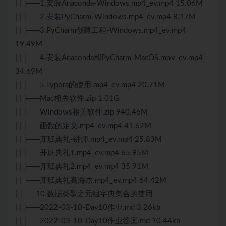
| | ├──1.安装Anaconda-Windows.mp4_ev.mp4 15.06M
| | ├──2.安装PyCharm-Windows.mp4_ev.mp4 8.17M
| | ├──3.PyCharm创建工程-Windows.mp4_ev.mp4
19.49M
| | ├──4.安装Anaconda和PyCharm-MacOS.mov_ev.mp4
34.69M
| | ├──5.Typora的使用.mp4_ev.mp4 20.71M
| | ├──Mac相关软件.zip 1.01G
| | ├──Windows相关软件.zip 940.46M
| | ├──函数的定义.mp4_ev.mp4 41.62M
| | ├──开班典礼-讲师.mp4_ev.mp4 25.83M
| | ├──开班典礼1.mp4_ev.mp4 65.95M
| | ├──开班典礼2.mp4_ev.mp4 35.91M
| | └──开班典礼高海杰.mp4_ev.mp4 64.42M
| ├──10.数据类型之元组字典集合的使用
| | ├──2022-03-10-Day10作业.md 3.26kb
| | ├──2022-03-10-Day10作业答案.md 10.44kb