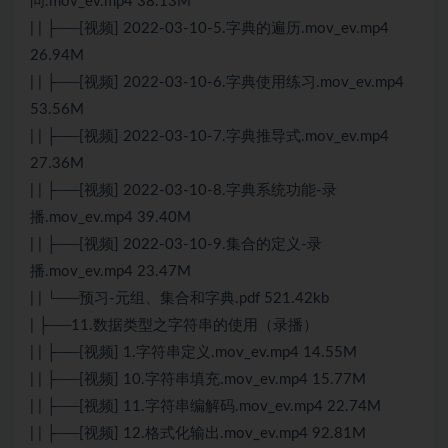
问.mov_ev.mp4 38.13M
| | ├──[视频] 2022-03-10-5.字典的遍历.mov_ev.mp4
26.94M
| | ├──[视频] 2022-03-10-6.字典使用练习.mov_ev.mp4
53.56M
| | ├──[视频] 2022-03-10-7.字典推导式.mov_ev.mp4
27.36M
| | ├──[视频] 2022-03-10-8.字典系统功能-录
播.mov_ev.mp4 39.40M
| | ├──[视频] 2022-03-10-9.集合的定义-录
播.mov_ev.mp4 23.47M
| | └──预习-元组、集合和字典.pdf 521.42kb
| ├──11.数据类型之字符串的使用（录播）
| | ├──[视频] 1.字符串定义.mov_ev.mp4 14.55M
| | ├──[视频] 10.字符串填充.mov_ev.mp4 15.77M
| | ├──[视频] 11.字符串编解码.mov_ev.mp4 22.74M
| | ├──[视频] 12.格式化输出.mov_ev.mp4 92.81M