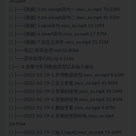
34.06M
| | ├──[视频] 3.try-except语句一.mov_ev.mp4 70.22M
| | ├──[视频] 4.try-except语句二.mov_ev.mp4 45.55M
| | ├──[视频] 5.raise语句.mov_ev.mp4 14.19M
| | ├──[视频] 6.assert语句.mov_ev.mp4 17.97M
| | ├──[视频] 7.自定义异常.mov_ev.mp4 31.31M
| | ├──笔记-异常处理.md 10.80kb
| | └──异常处理代码.zip 6.11kb
| ├──3.变量与常用数据类型以及输入输出
| | ├──2022-02-19-1.常用数据类型.mov_ev.mp4 8.63M
| | ├──2022-02-19-2.定义变量.mov_ev.mp4 45.90M
| | ├──2022-02-19-3.变量的使用.mov_ev.mp4 39.04M
| | ├──2022-02-19-4.变量的应用.mov_ev.mp4 33.85M
| | ├──2022-02-19-5.删除变量.mov_ev.mp4 4.87M
| | ├──2022-02-19-6.变量的类型转换.mov_ev.mp4
24.95M
| | ├──2022-02-19-7.输入input().mov_ev.mp4 19.64M