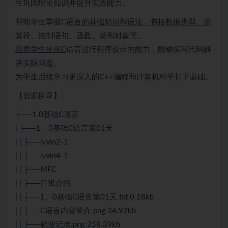
生巩固理论知识并提升实践能力。
帮助学生掌握C
语言的基础知识和语法，包括数据类型、运
算符、控制语句、函数、类和对象等。
培养学生使用C
语言进行程序设计的能力，能够编写代码解
决实际问题。
为学生后续学习更深入的
C++
编程和计算机科学打下基础。
【资源目录】:
├──1.0基础
C语言
| ├──1、0基础
C语言
第01天
| | ├──lvxin2-1
| | ├──lvxin4-1
| | ├──MFC
| | ├──开班介绍
| | ├──1、0基础C语言第01天.txt 0.18kb
| | ├──C语言内容简介.png 34.92kb
| | ├──就业记录.png 258.39kb