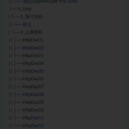
| | └──项目问题(new).pdf 906.33kb
├──6_Http
| ├──1_预习资料
| | └──讲义
| └──2_上课资料
| | ├──HttpDay01
| | ├──HttpDay02
| | ├──HttpDay03
| | ├──HttpDay04
| | ├──HttpDay05
| | ├──HttpDay06
| | ├──HttpDay07
| | ├──HttpDay08
| | ├──HttpDay09
| | ├──HttpDay10
| | ├──HttpDay11
| | └──HttpDay12