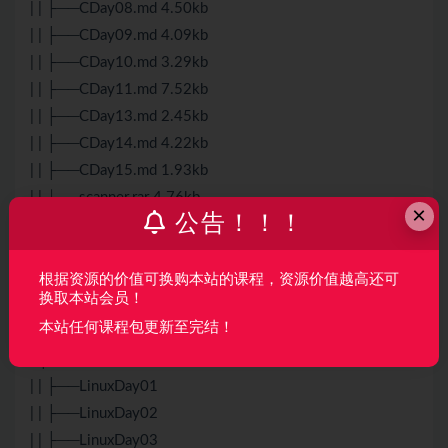
| | ├──CDay08.md 4.50kb
| | ├──CDay09.md 4.09kb
| | ├──CDay10.md 3.29kb
| | ├──CDay11.md 7.52kb
| | ├──CDay13.md 2.45kb
| | ├──CDay14.md 4.22kb
| | ├──CDay15.md 1.93kb
| | └──scanner.rar 4.76kb
×
公告！！！
| └──Snipaste-2.8.3-Beta-x64.zip 17.79M
├──2_
Linux
| ├──1_预习资料
根据资源的价值可换购本站的课程，资源价值越高还可
换取本站会员！
| | ├──vimplus
本站任何课程包更新至完结！
| | └──讲义
| ├──2_上课资料
| | ├──
Linux
Day01
| | ├──
Linux
Day02
| | ├──LinuxDay03