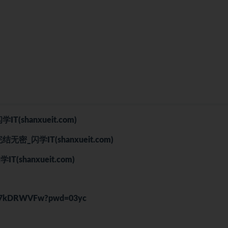
T(shanxueit.com)
闪学IT(shanxueit.com)
hanxueit.com)
jEx7kDRWVFw?pwd=03yc