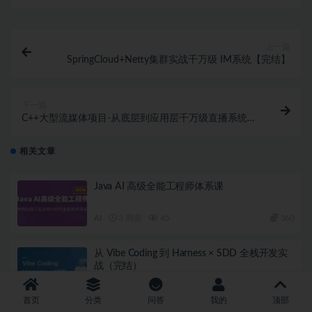
上一篇
SpringCloud+Netty集群实战千万级 IM系统【完结】
下一篇
C++大型流媒体项目-从底层到应用层千万级直播系统实
战（完结）
相关文章
Java AI 高级全能工程师体系课
AI
3 周前
45
360
从 Vibe Coding 到 Harness × SDD 全栈开发实
战（完结）
AI
1 月前
56
79
首页
分类
问答
我的
顶部