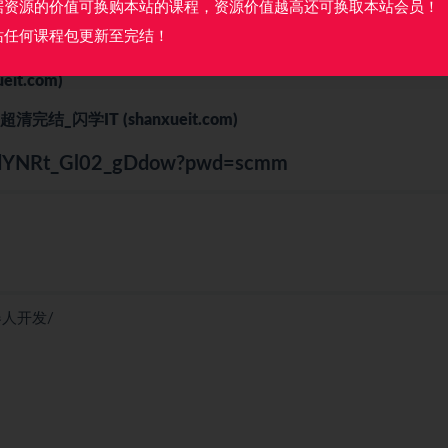
)_闪学IT (shanxueit.com)
据资源的价值可换购本站的课程，资源价值越高还可换取本站会员！
站任何课程包更新至完结！
_
闪学IT (shanxueit.com)
eit.com)
-超清完结_
闪学IT (shanxueit.com)
gvGdYNRt_Gl02_gDdow?pwd=scmm
器人开发/
】