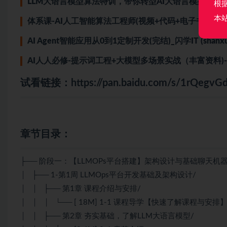
LLM大语言模型算法特训，带你转型AI大语言模型算法工程师(完结
根
本
体系课-AI人工智能算法工程师(视频+代码+电子书)|完结
AI Agent智能应用从0到1定制开发(完结)_
闪学IT (shanxu
AI人人必修-提示词工程+大模型多场景实战（丰富资料)
试看链接：
https://pan.baidu.com/s/1rQe
章节目录：
├── 阶段一：【LLMOPs平台搭建】架构设计与基础聊天机
│ ├── 1-第1周 LLMOps平台开发基础及架构设计/
│ │ ├── 第1章 课程介绍与安排/
│ │ │ └── [ 18M] 1-1 课程导学【快速了解课程与安排
│ │ ├── 第2章 夯实基础，了解LLM大语言模型/