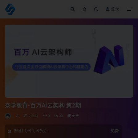
登录
全部
奈学教育-百万AI云架构 第2期
AI
2 年前
0
33
免费
普通用户用户特权：
免费