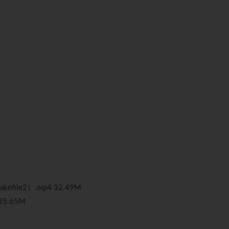
file2）.mp4 32.49M
35.65M