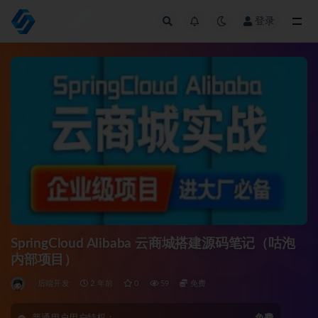
登录
全部
SpringCloud Alibaba 云商城搭建源码笔记（咕泡
内部项目）
后端开发
2 年前
0
59
免费