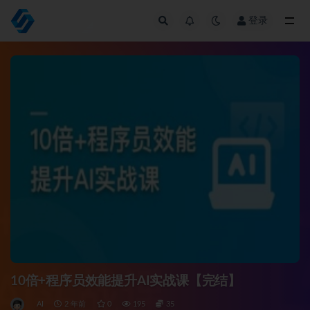
登录
全部
10倍+程序员效能提升AI实战课【完结】
AI
2 年前
0
195
35