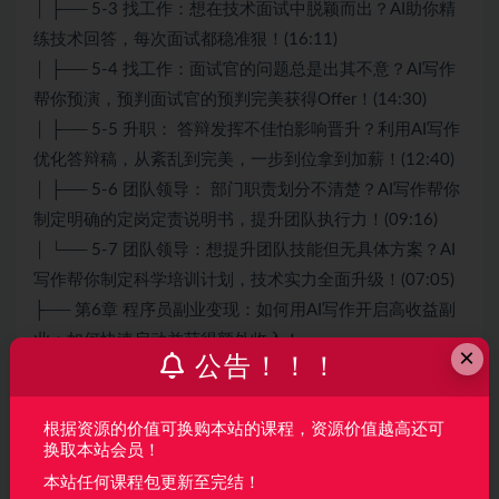
│ ├── 5-3 找工作：想在技术面试中脱颖而出？AI助你精
练技术回答，每次面试都稳准狠！(16:11)
│ ├── 5-4 找工作：面试官的问题总是出其不意？AI写作
帮你预演，预判面试官的预判完美获得Offer！(14:30)
│ ├── 5-5 升职： 答辩发挥不佳怕影响晋升？利用AI写作
优化答辩稿，从紊乱到完美，一步到位拿到加薪！(12:40)
│ ├── 5-6 团队领导： 部门职责划分不清楚？AI写作帮你
制定明确的定岗定责说明书，提升团队执行力！(09:16)
│ └── 5-7 团队领导：想提升团队技能但无具体方案？AI
写作帮你制定科学培训计划，技术实力全面升级！(07:05)
├── 第6章 程序员副业变现：如何用AI写作开启高收益副
业：如何快速启动并获得额外收入！
×
公告！！！
│ ├── 6-1 靠谱副业选择难？AI写作指导找到最适合程序
员的8种赚钱路径！(07:48)
根据资源的价值可换购本站的课程，资源价值越高还可
│ ├── 6-2 想副业增收却步履维艰？AI为程序员量身定
换取本站会员！
制，直击最适合你的赚钱副业！(05:25)
本站任何课程包更新至完结！
│ └── 6-3 副业落地难度大？AI辅助程序员制定易操作的